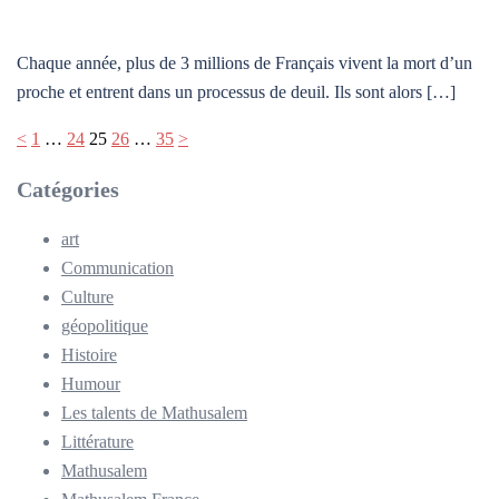
Chaque année, plus de 3 millions de Français vivent la mort d’un
proche et entrent dans un processus de deuil. Ils sont alors […]
<
1
…
24
25
26
…
35
>
Catégories
art
Communication
Culture
géopolitique
Histoire
Humour
Les talents de Mathusalem
Littérature
Mathusalem